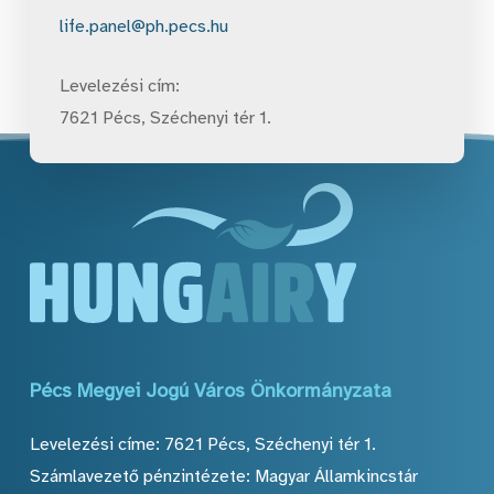
life.panel@ph.pecs.hu
Levelezési cím:
7621 Pécs, Széchenyi tér 1.
Pécs
Megyei
Jogú
Város
Önkormányzata
Levelezési címe: 7621 Pécs, Széchenyi tér 1.
Számlavezető pénzintézete: Magyar Államkincstár