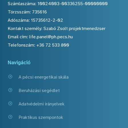
Számlaszáma: 10024003-00336255-00000000
Törzsszám: 735616
Adószáma: 15735612-2-02
Kontakt személy: Szabó Zsolt projektmenedzser
Email cím: life.panel@ph.pecs.hu
Telefonszám: +36 72 533 800
Navigáció
A pécsi energetikai skála
Beruházási segédlet
Adatvédelmi irányelvek
Praktikus szempontok