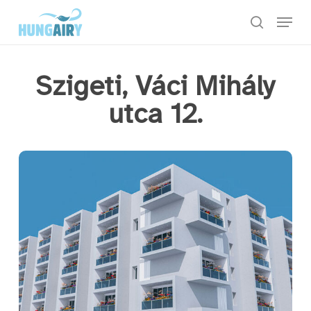
Skip
Menu
to
keresés
main
content
Szigeti, Váci Mihály
utca 12.