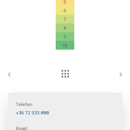
5
6
7
8
9
10
Telefon:
+36 72 533 800
Email: