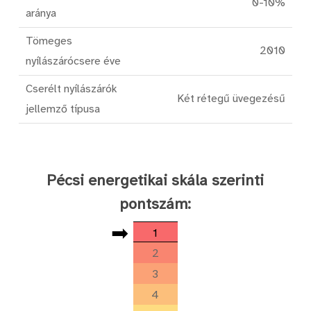
0-10%
aránya
Tömeges
2010
nyílászárócsere éve
Cserélt nyílászárók
Két rétegű üvegezésű
jellemző típusa
Pécsi energetikai skála szerinti
pontszám:
➡
1
2
3
4