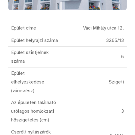
Épület címe
Váci Mihály utca 12.
Épület helyrajzi száma
3265/13
Épület szintjeinek
5
száma
Épület
elhelyezkedése
Szigeti
(városrész)
Az épületen található
utólagos homlokzati
3
hőszigetelés (cm)
Cserélt nyílászárók