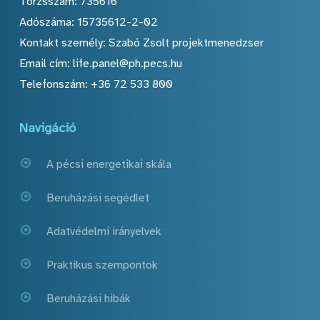
Törzsszám: 735616
Adószáma: 15735612-2-02
Kontakt személy: Szabó Zsolt projektmenedzser
Email cím: life.panel@ph.pecs.hu
Telefonszám: +36 72 533 800
Navigáció
A pécsi energetikai skála
Beruházási segédlet
Adatvédelmi irányelvek
Praktikus szempontok
Beruházási hibák