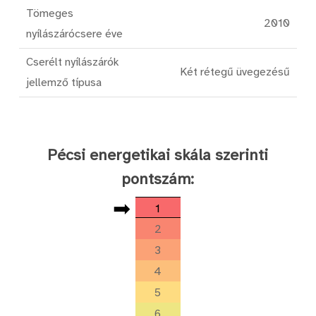
Tömeges
2010
nyílászárócsere éve
Cserélt nyílászárók
Két rétegű üvegezésű
jellemző típusa
Pécsi energetikai skála szerinti
pontszám:
➡
1
2
3
4
5
6