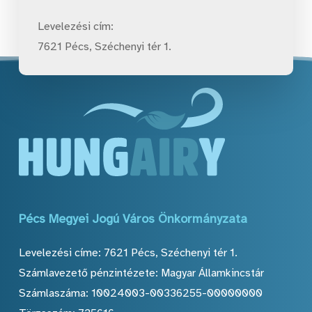
Levelezési cím:
7621 Pécs, Széchenyi tér 1.
Pécs
Megyei
Jogú
Város
Önkormányzata
Levelezési címe: 7621 Pécs, Széchenyi tér 1.
Számlavezető pénzintézete: Magyar Államkincstár
Számlaszáma: 10024003-00336255-00000000