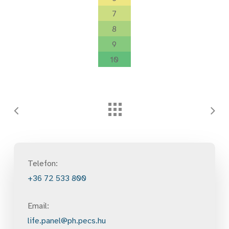
7
8
9
10
Telefon:
+36 72 533 800
Email:
life.panel@ph.pecs.hu