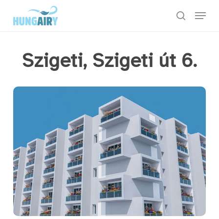
Skip
Menu
to
keresés
main
content
Szigeti, Szigeti út 6.