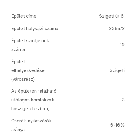
Épület címe
Szigeti út 6.
Épület helyrajzi száma
3265/3
Épület szintjeinek
10
száma
Épület
elhelyezkedése
Szigeti
(városrész)
Az épületen található
utólagos homlokzati
3
hőszigetelés (cm)
Cserélt nyílászárók
0-10%
aránya