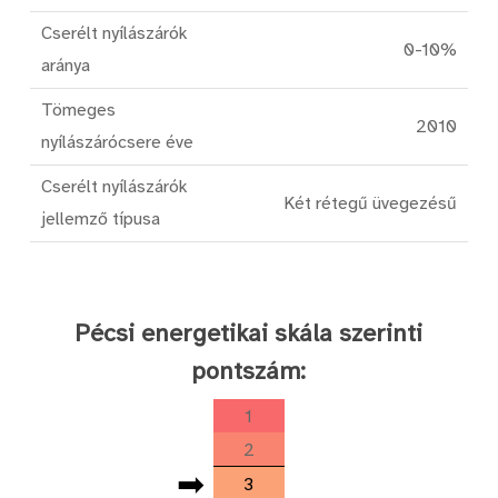
Cserélt nyílászárók
0-10%
aránya
Tömeges
2010
nyílászárócsere éve
Cserélt nyílászárók
Két rétegű üvegezésű
jellemző típusa
Pécsi energetikai skála szerinti
pontszám:
1
2
➡
3