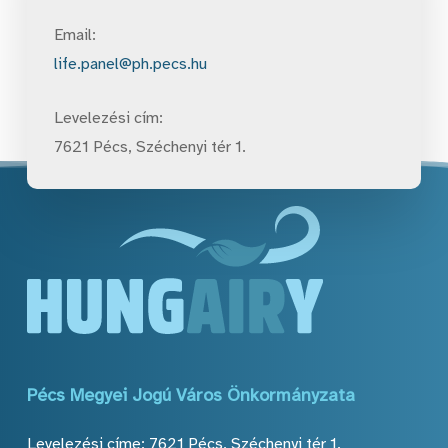
Email:
life.panel@ph.pecs.hu
Levelezési cím:
7621 Pécs, Széchenyi tér 1.
Pécs
Megyei
Jogú
Város
Önkormányzata
Levelezési címe: 7621 Pécs, Széchenyi tér 1.