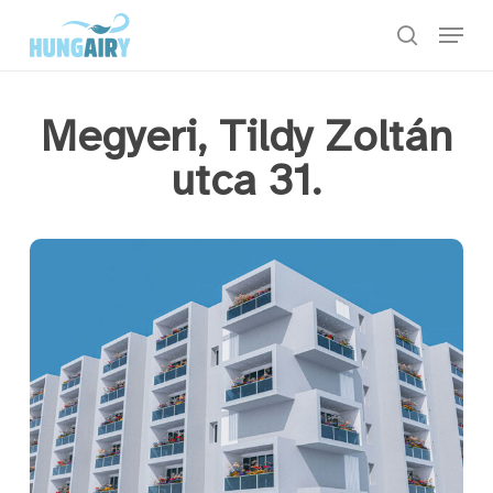
Skip
Menu
to
keresés
main
content
Megyeri, Tildy Zoltán
utca 31.