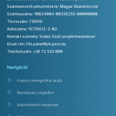
Számlavezető pénzintézete: Magyar Államkincstár
Számlaszáma: 10024003-00336255-00000000
Törzsszám: 735616
Adószáma: 15735612-2-02
Kontakt személy: Szabó Zsolt projektmenedzser
Email cím: life.panel@ph.pecs.hu
Telefonszám: +36 72 533 800
Navigáció
A pécsi energetikai skála
Beruházási segédlet
Adatvédelmi irányelvek