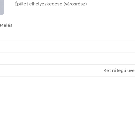
Épület elhelyezkedése (városrész)
etelés
Két rétegű üv