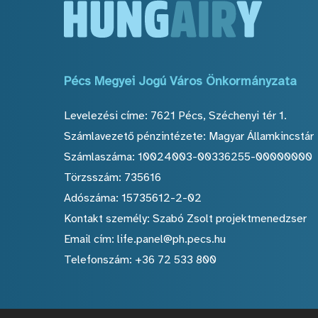
Pécs
Megyei
Jogú
Város
Önkormányzata
Levelezési címe: 7621 Pécs, Széchenyi tér 1.
Számlavezető pénzintézete: Magyar Államkincstár
Számlaszáma: 10024003-00336255-00000000
Törzsszám: 735616
Adószáma: 15735612-2-02
Kontakt személy: Szabó Zsolt projektmenedzser
Email cím: life.panel@ph.pecs.hu
Telefonszám: +36 72 533 800