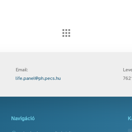
Email:
Leve
life.panel@ph.pecs.hu
7621
Navigáció
K