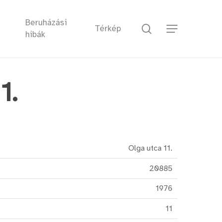
Beruházási
keresés
Térkép
Menu
hibák
1.
Olga utca 11.
20885
1976
11