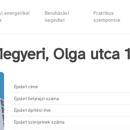
i energetikai
Beruházási
Praktikus
a
segédlet
szempontok
egyeri, Olga utca 1
oz
Épület címe
Épület helyrajzi száma
Épület építési éve
Épület szintjeinek száma