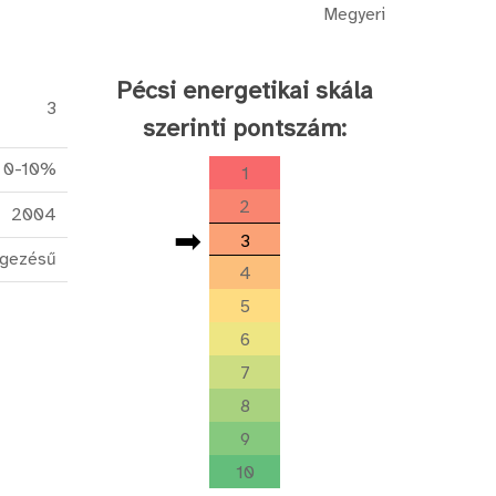
Megyeri
Pécsi energetikai skála
3
szerinti pontszám:
0-10%
1
2
2004
➡
3
egezésű
4
5
6
7
8
9
10