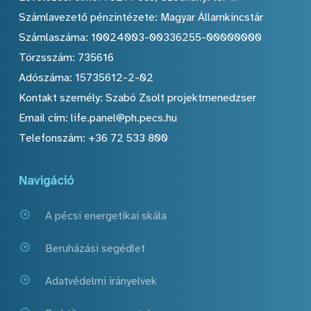
Számlavezető pénzintézete: Magyar Államkincstár
Számlaszáma: 10024003-00336255-00000000
Törzsszám: 735616
Adószáma: 15735612-2-02
Kontakt személy: Szabó Zsolt projektmenedzser
Email cím: life.panel@ph.pecs.hu
Telefonszám: +36 72 533 800
Navigáció
A pécsi energetikai skála
Beruházási segédlet
Adatvédelmi irányelvek