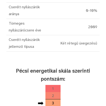
Cserélt nyílászárók
0-10%
aránya
Tömeges
2009
nyílászárócsere éve
Cserélt nyílászárók
Két rétegű üvegezésű
jellemző típusa
Pécsi energetikai skála szerinti
pontszám:
1
2
➡
3