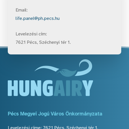
Email:
life.panel@ph.pecs.hu
Levelezési cím:
7621 Pécs, Széchenyi tér 1.
Pécs
Megyei
Jogú
Város
Önkormányzata
Levelezési címe: 7621 Pécs, Széchenyi tér 1.