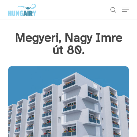
Skip
Menu
to
keresés
main
content
Megyeri, Nagy Imre
út 80.