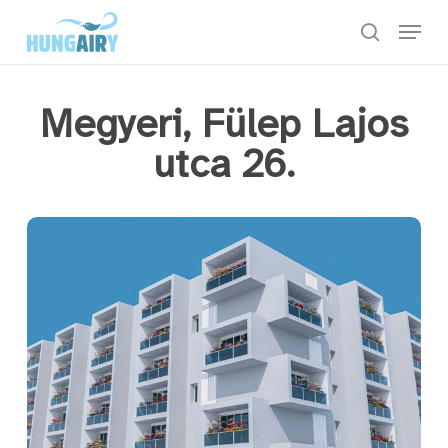
Skip
Menu
to
keresés
main
content
Megyeri, Fülep Lajos
utca 26.