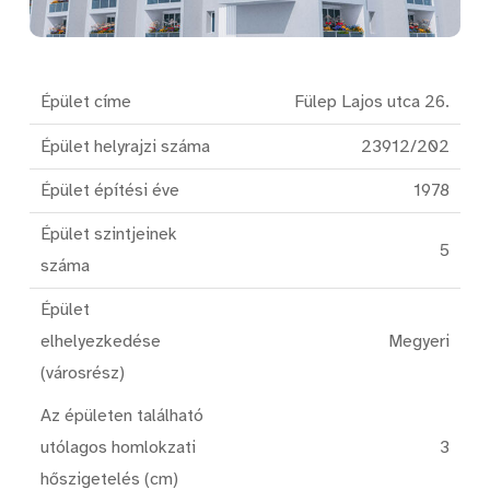
Épület címe
Fülep Lajos utca 26.
Épület helyrajzi száma
23912/202
Épület építési éve
1978
Épület szintjeinek
5
száma
Épület
elhelyezkedése
Megyeri
(városrész)
Az épületen található
utólagos homlokzati
3
hőszigetelés (cm)