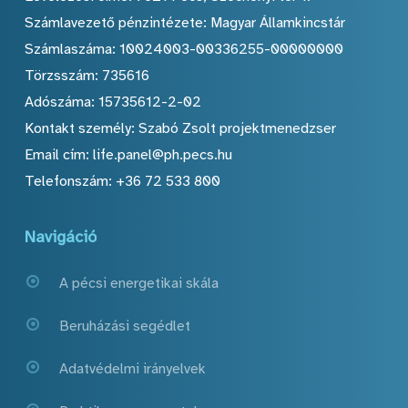
Számlavezető pénzintézete: Magyar Államkincstár
Számlaszáma: 10024003-00336255-00000000
Törzsszám: 735616
Adószáma: 15735612-2-02
Kontakt személy: Szabó Zsolt projektmenedzser
Email cím: life.panel@ph.pecs.hu
Telefonszám: +36 72 533 800
Navigáció
A pécsi energetikai skála
Beruházási segédlet
Adatvédelmi irányelvek