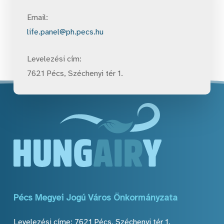
Email:
life.panel@ph.pecs.hu
Levelezési cím:
7621 Pécs, Széchenyi tér 1.
Pécs
Megyei
Jogú
Város
Önkormányzata
Levelezési címe: 7621 Pécs, Széchenyi tér 1.