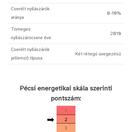
Cserélt nyílászárók
0-10%
aránya
Tömeges
2010
nyílászárócsere éve
Cserélt nyílászárók
Két rétegű üvegezésű
jellemző típusa
Pécsi energetikai skála szerinti
pontszám:
1
➡
2
3