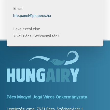
Email:
life.panel@ph.pecs.hu
Levelezési cím:
7621 Pécs, Széchenyi tér 1.
Pécs
Megyei
Jogú
Város
Önkormányzata
Levelezési címe: 7621 Pécs, Széchenyi tér 1.