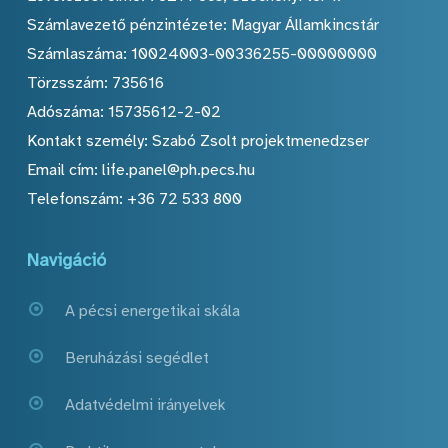
Számlavezető pénzintézete: Magyar Államkincstár
Számlaszáma: 10024003-00336255-00000000
Törzsszám: 735616
Adószáma: 15735612-2-02
Kontakt személy: Szabó Zsolt projektmenedzser
Email cím: life.panel@ph.pecs.hu
Telefonszám: +36 72 533 800
Navigáció
A pécsi energetikai skála
Beruházási segédlet
Adatvédelmi irányelvek