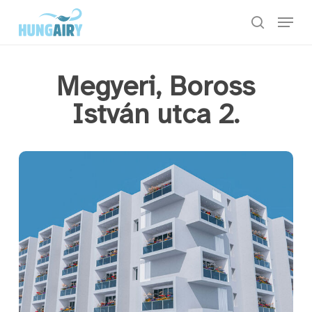
Skip
Menu
to
keresés
main
content
Megyeri, Boross
István utca 2.