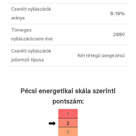
Cserélt nyílászárók
0-10%
aránya
Tömeges
2009
nyílászárócsere éve
Cserélt nyílászárók
Két rétegű üvegezésű
jellemző típusa
Pécsi energetikai skála szerinti
pontszám:
1
➡
2
3